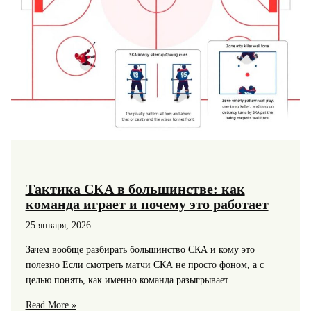
Тактика СКА в большинстве: как
команда играет и почему это работает
25 января, 2026
Зачем вообще разбирать большинство СКА и кому это
полезно Если смотреть матчи СКА не просто фоном, а с
целью понять, как именно команда разыгрывает
Тактика
Read More »