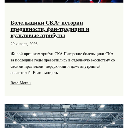
Болельщики СКА: истории
преданности, фан-традиции и
культовые атрибуты
29 января, 2026
Живой организм трибун СКА Питерские болельщики СКА
за последние годы превратились в отдельную экосистему со
своими правилами, иерархиями и даже внутренней
аналитикой. Если смотреть
Болельщики
Read More »
СКА:
истории
преданности,
фан-
традиции
и
культовые