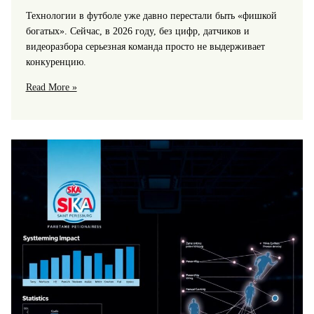
Технологии в футболе уже давно перестали быть «фишкой
богатых». Сейчас, в 2026 году, без цифр, датчиков и
видеоразбора серьезная команда просто не выдерживает
конкуренцию.
Технологии
Read More »
СКА
в
подготовке
команды:
Gps-
трекинг,
видеоаналитика,
восстановление
и
питание