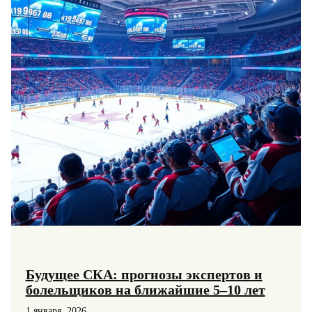
и
слабых
сторон
Будущее СКА: прогнозы экспертов и
болельщиков на ближайшие 5–10 лет
1 января, 2026