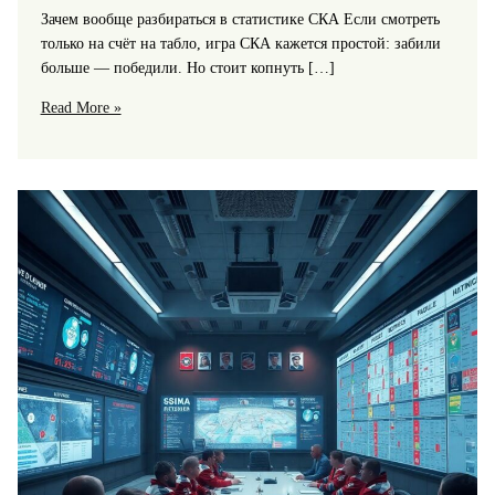
Зачем вообще разбираться в статистике СКА Если смотреть
только на счёт на табло, игра СКА кажется простой: забили
больше — победили. Но стоит копнуть […]
Статистическая
Read More »
аналитика:
ключевые
метрики,
лучше
всего
описывающие
игру
СКА