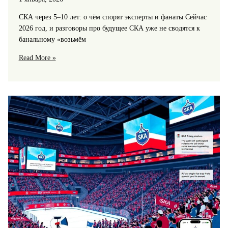
СКА через 5–10 лет: о чём спорят эксперты и фанаты Сейчас
2026 год, и разговоры про будущее СКА уже не сводятся к
банальному «возьмём
Будущее
Read More »
СКА:
прогнозы
экспертов
и
болельщиков
на
ближайшие
5–
10
лет