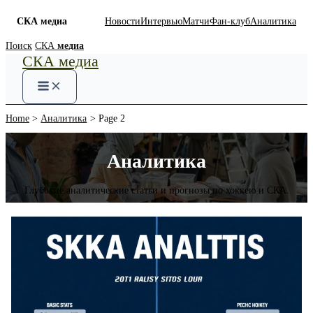
СКА медиа
Новости
Интервью
Матчи
Фан-клуб
Аналитика
Skip
Поиск
СКА
медиа
СКА медиа
to
content
Home
Аналитика
Page 2
Аналитика
Глубокие аналитические статьи и прогнозы по хоккею и СКА.