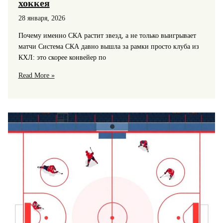
хоккея
28 января, 2026
Почему именно СКА растит звезд, а не только выигрывает
матчи Система СКА давно вышла за рамки просто клуба из
КХЛ: это скорее конвейер по
Молодежь
Read More »
в
системе
СКА:
как
клуб
выращивает
будущих
звезд
мирового
хоккея