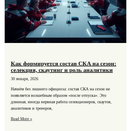
Как формируется состав СКА на сезон:
селекция, скаутинг и роль аналитики
30 января, 2026
Начнём без лишнего официоза: состав СКА на сезон не
появляется волшебным образом «после отпуска». Это
длинная, иногда нервная работа селекционеров, скаутов,
аналитиков и тренеров,
Как
Read More »
формируется