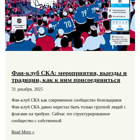
Фан-клуб СКА: мероприятия, выезды и
традиции, как к ним присоединиться
31 декабря, 2025
Фан‑клуб СКА как современное сообщество болельщиков
Фан‑клуб СКА давно перестал быть только группой людей с
флагами на трибуне. Сейчас это структурированное
сообщество с собственной
Фан-
Read More »
клуб