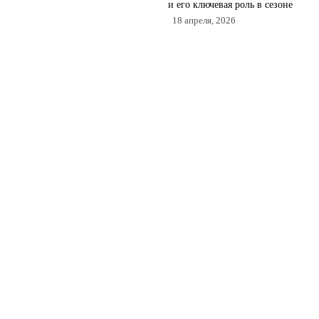
и его ключевая роль в сезоне
18 апреля, 2026
Как СКА работает с
болельщиками онлайн через
соцсети, мемы и цифровые
фан-зоны
11 апреля, 2026
© 2026 СКА медиа
Все о мире СКА для болельщиков
News
Аналитика
Игроки
Интервью
Матчи
Новости