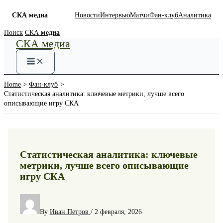
СКА медиа
Новости
Интервью
Матчи
Фан-клуб
Аналитика
Skip
Поиск
СКА
медиа
СКА медиа
to
content
Home
Фан-клуб
Статистическая аналитика: ключевые метрики, лучше всего
описывающие игру СКА
Статистическая аналитика: ключевые
метрики, лучше всего описывающие
игру СКА
By
Иван Петров
/
2 февраля, 2026