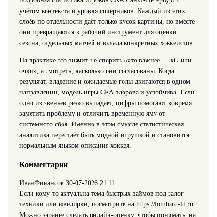
подробная статистика игроков СКА Санкт-Петербург с
учётом контекста и уровня соперников. Каждый из этих
слоёв по отдельности даёт только кусок картины, но вместе
они превращаются в рабочий инструмент для оценки
сезона, отдельных матчей и вклада конкретных хоккеистов.
На практике это значит не спорить «что важнее — xG или
очки», а смотреть, насколько они согласованы. Когда
результат, владение и ожидаемые голы двигаются в одном
направлении, модель игры СКА здорова и устойчива. Если
одно из звеньев резко выпадает, цифры помогают вовремя
заметить проблему и отличить временную яму от
системного сбоя. Именно в этом смысле статистическая
аналитика перестаёт быть модной игрушкой и становится
нормальным языком описания хоккея.
Комментарии
ИванФинансов
30-07-2026 21:11
Если кому-то актуальна тема быстрых займов под залог
техники или ювелирки, посмотрите на
https://lombard-l1.ru
.
Можно заранее сделать онлайн-оценку, чтобы понимать, на