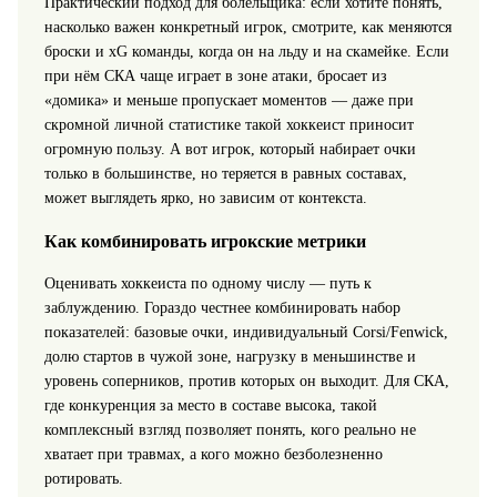
Практический подход для болельщика: если хотите понять,
насколько важен конкретный игрок, смотрите, как меняются
броски и xG команды, когда он на льду и на скамейке. Если
при нём СКА чаще играет в зоне атаки, бросает из
«домика» и меньше пропускает моментов — даже при
скромной личной статистике такой хоккеист приносит
огромную пользу. А вот игрок, который набирает очки
только в большинстве, но теряется в равных составах,
может выглядеть ярко, но зависим от контекста.
Как комбинировать игрокские метрики
Оценивать хоккеиста по одному числу — путь к
заблуждению. Гораздо честнее комбинировать набор
показателей: базовые очки, индивидуальный Corsi/Fenwick,
долю стартов в чужой зоне, нагрузку в меньшинстве и
уровень соперников, против которых он выходит. Для СКА,
где конкуренция за место в составе высока, такой
комплексный взгляд позволяет понять, кого реально не
хватает при травмах, а кого можно безболезненно
ротировать.