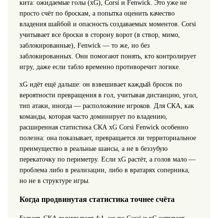
кита: ожидаемые голы (xG), Corsi и Fenwick. Это уже не
просто счёт по броскам, а попытка оценить качество
владения шайбой и опасность создаваемых моментов. Corsi
учитывает все броски в сторону ворот (в створ, мимо,
заблокированные), Fenwick — то же, но без
заблокированных. Они помогают понять, кто контролирует
игру, даже если табло временно противоречит логике.
xG идёт ещё дальше: он взвешивает каждый бросок по
вероятности превращения в гол, учитывая дистанцию, угол,
тип атаки, иногда — расположение игроков. Для СКА, как
команды, которая часто доминирует по владению,
расширенная статистика СКА xG Corsi Fenwick особенно
полезна: она показывает, превращается ли территориальное
преимущество в реальные шансы, а не в беззубую
перекаточку по периметру. Если xG растёт, а голов мало —
проблема либо в реализации, либо в вратарях соперника,
но не в структуре игры.
Когда продвинутая статистика точнее счёта