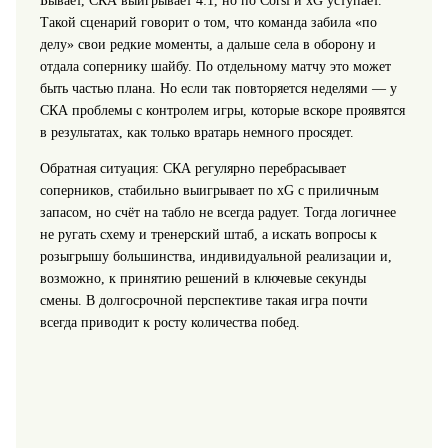
Бывает, СКА выигрывает 4:1, но по Corsi и xG уступает.
Такой сценарий говорит о том, что команда забила «по
делу» свои редкие моменты, а дальше села в оборону и
отдала сопернику шайбу. По отдельному матчу это может
быть частью плана. Но если так повторяется неделями — у
СКА проблемы с контролем игры, которые вскоре проявятся
в результатах, как только вратарь немного просядет.
Обратная ситуация: СКА регулярно перебрасывает
соперников, стабильно выигрывает по xG с приличным
запасом, но счёт на табло не всегда радует. Тогда логичнее
не ругать схему и тренерский штаб, а искать вопросы к
розыгрышу большинства, индивидуальной реализации и,
возможно, к принятию решений в ключевые секунды
смены. В долгосрочной перспективе такая игра почти
всегда приводит к росту количества побед.