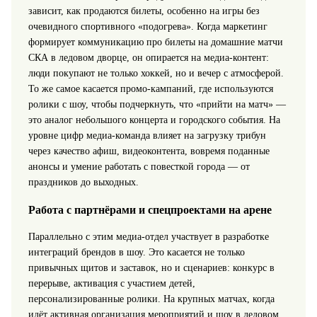
зависит, как продаются билеты, особенно на игры без
очевидного спортивного «подогрева». Когда маркетинг
формирует коммуникацию про билеты на домашние матчи
СКА в ледовом дворце, он опирается на медиа-контент:
люди покупают не только хоккей, но и вечер с атмосферой.
То же самое касается промо‑кампаний, где используются
ролики с шоу, чтобы подчеркнуть, что «прийти на матч» —
это аналог небольшого концерта и городского события. На
уровне цифр медиа-команда влияет на загрузку трибун
через качество афиш, видеоконтента, вовремя поданные
анонсы и умение работать с повесткой города — от
праздников до выходных.
Работа с партнёрами и спецпроектами на арене
Параллельно с этим медиа-отдел участвует в разработке
интеграций брендов в шоу. Это касается не только
привычных щитов и заставок, но и сценариев: конкурс в
перерыве, активация с участием детей,
персонализированные ролики. На крупных матчах, когда
идёт активная организация мероприятий и шоу в ледовом