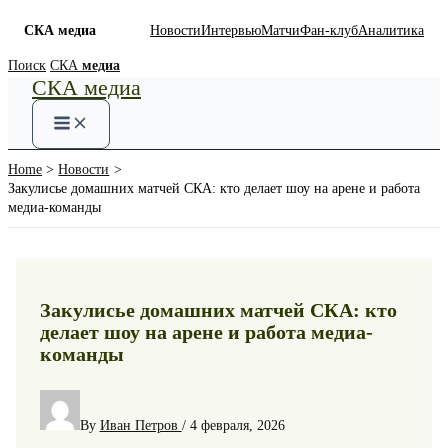
СКА медиа
Новости
Интервью
Матчи
Фан-клуб
Аналитика
Skip
Поиск
СКА
медиа
СКА медиа
to
content
Home
Новости
Закулисье домашних матчей СКА: кто делает шоу на арене и работа
медиа-команды
Закулисье домашних матчей СКА: кто
делает шоу на арене и работа медиа-
команды
By
Иван Петров
/
4 февраля, 2026