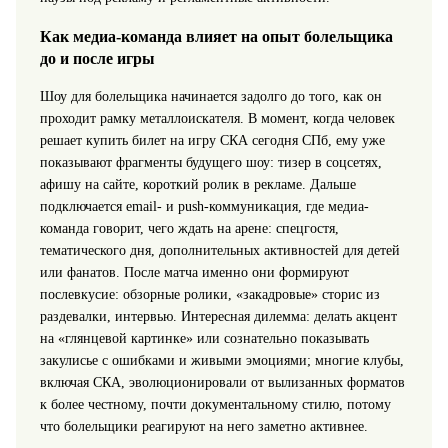
Как медиа-команда влияет на опыт болельщика
до и после игры
Шоу для болельщика начинается задолго до того, как он
проходит рамку металлоискателя. В момент, когда человек
решает купить билет на игру СКА сегодня СПб, ему уже
показывают фрагменты будущего шоу: тизер в соцсетях,
афишу на сайте, короткий ролик в рекламе. Дальше
подключается email‑ и push‑коммуникация, где медиа-
команда говорит, чего ждать на арене: спецгостя,
тематического дня, дополнительных активностей для детей
или фанатов. После матча именно они формируют
послевкусие: обзорные ролики, «закадровые» сторис из
раздевалки, интервью. Интересная дилемма: делать акцент
на «глянцевой картинке» или сознательно показывать
закулисье с ошибками и живыми эмоциями; многие клубы,
включая СКА, эволюционировали от вылизанных форматов
к более честному, почти документальному стилю, потому
что болельщики реагируют на него заметно активнее.