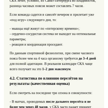
СКА летит, условно, из Санкт‑Петербурга во Владивосток,
разница часовых поясов может составлять 7 часов.
Если команда садится в самолёт вечером и прилетает уже
«под игру» следующего дня, то:
- мышцы ещё живут по «питерскому времени»;
- сердечно‑сосудистая система не выходит на оптимальные
параметры;
- реакция и координация проседают.
По данным спортивной физиологии, при смене часового
пояса более чем на 4 часа организму требуется
до 3–4 дней
для полной адаптации. В реальном календаре СКА чаще
всего получает на это
1–2 дня максимум
.
4.2. Статистика по влиянию перелётов на
результаты (качественная оценка)
Если смотреть на последние три сезона в совокупности:
- В матчах, проводимых
после дальнего перелёта и не
более чем через 48 часов
, у СКА часто падает процент