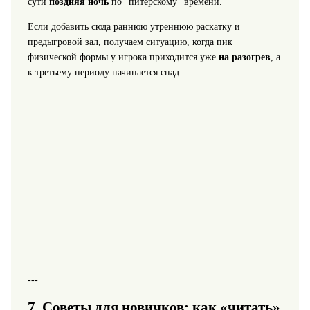
сути
поздняя ночь
по “питерскому” времени.
Если добавить сюда раннюю утреннюю раскатку и
предыгровой зал, получаем ситуацию, когда пик
физической формы у игрока приходится уже
на разогрев
, а
к третьему периоду начинается спад.
---
7. Советы для новичков: как «читать»