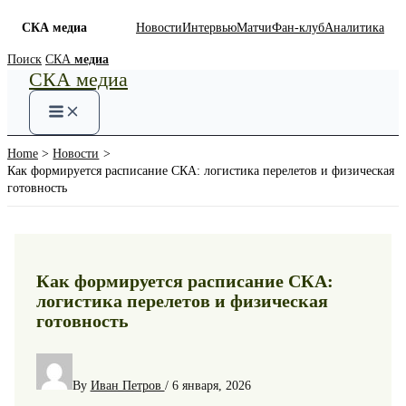
СКА медиа
Новости
Интервью
Матчи
Фан-клуб
Аналитика
Skip
Поиск
СКА
медиа
СКА медиа
to
content
Home
Новости
Как формируется расписание СКА: логистика перелетов и физическая
готовность
Как формируется расписание СКА:
логистика перелетов и физическая
готовность
By
Иван Петров
/
6 января, 2026