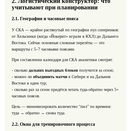
2. Логистический конструктор: что
учитывают при планировании
2.1. География и часовые пояса
У СКА — крайне растянутый по географии пул соперников:
от Хельсинки (когда «Йокерит» играли в КХЛ) до Дальнего
Востока. Сейчас основные сложные перелёты — это
маршруты с 5–7 часовыми поясами.
При составлении календаря для СКА аналитики смотрят:
- сколько
дальних выездных блоков
получится за сезон;
- можно ли
объединить матчи
в Сибири и на Дальнем
Востоке в один тур;
- сколько раз за сезон придётся летать туда‑обратно через 5+
часовых поясов.
Цель — минимизировать количество “пил” по времени:
туда → обратно → снова туда.
2.2. Окна для тренировочного процесса