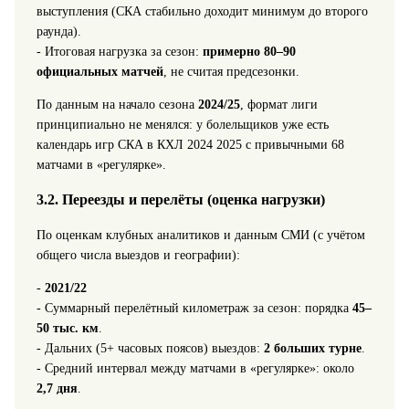
выступления (СКА стабильно доходит минимум до второго
раунда).
- Итоговая нагрузка за сезон:
примерно 80–90
официальных матчей
, не считая предсезонки.
По данным на начало сезона
2024/25
, формат лиги
принципиально не менялся: у болельщиков уже есть
календарь игр СКА в КХЛ 2024 2025 с привычными 68
матчами в «регулярке».
3.2. Переезды и перелёты (оценка нагрузки)
По оценкам клубных аналитиков и данным СМИ (с учётом
общего числа выездов и географии):
-
2021/22
- Суммарный перелётный километраж за сезон: порядка
45–
50 тыс. км
.
- Дальних (5+ часовых поясов) выездов:
2 больших турне
.
- Средний интервал между матчами в «регулярке»: около
2,7 дня
.