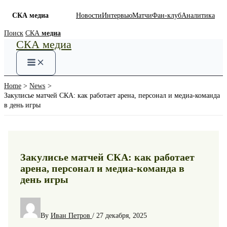
СКА медиа
Новости
Интервью
Матчи
Фан-клуб
Аналитика
Skip
Поиск
СКА
медиа
СКА медиа
to
content
Home
News
Закулисье матчей СКА: как работает арена, персонал и медиа-команда
в день игры
Закулисье матчей СКА: как работает
арена, персонал и медиа-команда в
день игры
By
Иван Петров
/
27 декабря, 2025