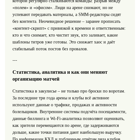
которой регулярно сталкиваются команды: разрыв между
«полем» и «офисом». Люди на арене снимают, но не
успевают передавать материалы, а SMM-редакторы сидят
без контента. Неочевидное решение – заранее прописать
«контент-скрипт» с привязкой к времени и ответственным:
кто и что снимает, кто чистит звук, кто заливает, какие
шаблоны титров уже готовы. Это снижает хаос и даёт
стабильный поток постов без провалов.
---
Статистика, аналитика и как они меняют
организацию матчей
Статистика в закулисье – не только про броски по воротам.
За последние три года арены и клубы всё активнее
используют данные о трафике, продажах и активности
болельщиков. Внутренние системы подсчёта посещаемости,
данные биллинга и Wi‑Fi-аналитика позволяют оценивать,
как зрители перемещаются по арене, где задерживаются
дольше, какие точки питания дают наибольшую выручку.
По информации КХЛ и публичным отчётам ряда клубов,